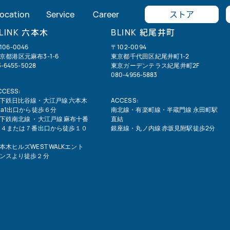
ストア
ocation
Service
Career
六本木
紀尾井町
LINK
BLINK
106-0046
〒102-0094
京都港区元麻布3-1-6
東京都千代田区紀尾井町1-2
3-6455-5028
東京ガーデンテラス紀尾井町2F
080-4956-5883
CCESS:
下鉄日比谷線・大江戸線 六本木
ACCESS:
 a1出口から徒歩６分
南北線・有楽町線・半蔵門線 永田町駅
下鉄南北線 ・大江戸線 麻布十番
直結
 ４または７番出口から徒歩１０
銀座線・丸ノ内線 赤坂見附駅徒歩2分
本木ヒルズWEST WALKエント
ンスより徒歩２分