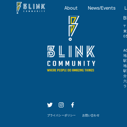
About
News/Events
L
B
〒
東
0
A
地
駅
地
駅
分
六
ラ
プライバシーポリシー
お問い合わせ