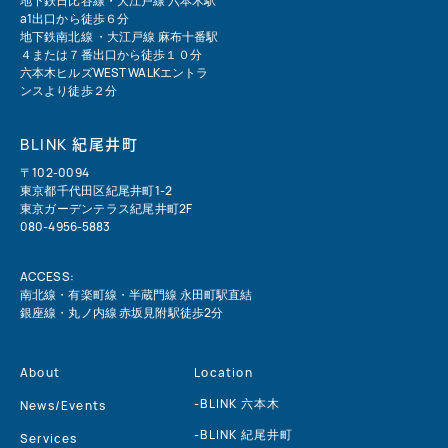
地下鉄日比谷線・大江戸線 六本木駅
a1出口から徒歩６分
地下鉄南北線 ・大江戸線 麻布十番駅
４または７番出口から徒歩１０分
六本木ヒルズWEST WALKエントラ
ンスより徒歩２分
紀尾井町
BLINK
〒102-0094
東京都千代田区紀尾井町1-2
東京ガーデンテラス紀尾井町2F
080-4956-5883
ACCESS:
南北線・有楽町線・半蔵門線 永田町駅直結
銀座線・丸ノ内線 赤坂見附駅徒歩2分
About
Location
-BLINK 六本木
News/Events
-BLINK 紀尾井町
Services